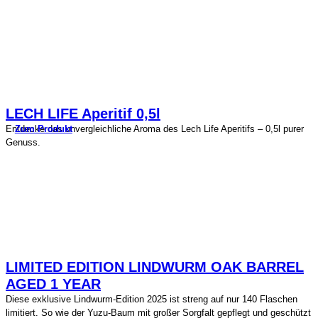
LECH LIFE Aperitif 0,5l
Zum Produkt
Entdecke das unvergleichliche Aroma des Lech Life Aperitifs – 0,5l purer
Genuss.
LIMITED EDITION LINDWURM OAK BARREL
AGED 1 YEAR
Diese exklusive Lindwurm-Edition 2025 ist streng auf nur 140 Flaschen
limitiert. So wie der Yuzu-Baum mit großer Sorgfalt gepflegt und geschützt