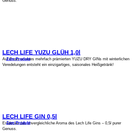
Genuss.
LECH LIFE YUZU GLÜH 1,0l
Zum Produkt
Auf Basis unseres mehrfach prämierten YUZU DRY GINs mit winterlichen
Veredelungen entsteht ein einzigartiges, saisonales Heißgetränk!
LECH LIFE GIN 0,5l
Zum Produkt
Entdecke das unvergleichliche Aroma des Lech Life Gins – 0,5l purer
Genuss.