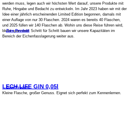
werden muss, legen auch wir höchsten Wert darauf, unsere Produkte mit
Ruhe, Hingabe und Bedacht zu entwickeln. Im Jahr 2023 haben wir mit der
Idee einer jährlich erscheinenden Limited Edition begonnen, damals mit
einer Auflage von nur 30 Flaschen. 2024 waren es bereits 40 Flaschen,
und 2025 füllen wir 140 Flaschen ab. Wohin uns diese Reise führen wird,
Zum Produkt
bleibt spannend. Schritt für Schritt bauen wir unsere Kapazitäten im
Bereich der Eichenfasslagerung weiter aus.
LECH LIFE GIN 0,05l
Zum Produkt
Kleine Flasche, großer Genuss. Eignet sich perfekt zum Kennenlernen.