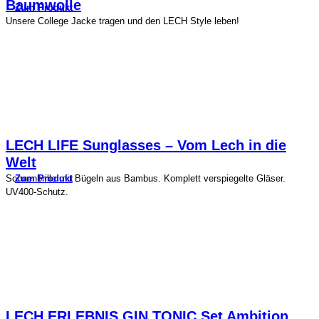
Baumwolle
Zum Produkt
Unsere College Jacke tragen und den LECH Style leben!
LECH LIFE Sunglasses – Vom Lech in die
Welt
Zum Produkt
Sonnenbrille mit Bügeln aus Bambus. Komplett verspiegelte Gläser.
UV400-Schutz.
LECH ERLEBNIS GIN TONIC Set Ambition