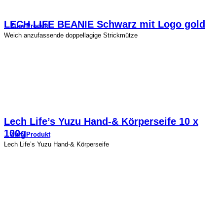
LECH LIFE BEANIE Schwarz mit Logo gold
Zum Produkt
Weich anzufassende doppellagige Strickmütze
Lech Life’s Yuzu Hand-& Körperseife 10 x
100g
Zum Produkt
Lech Life’s Yuzu Hand-& Körperseife