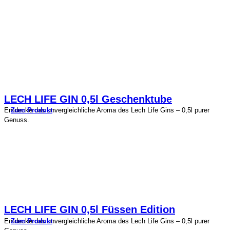
LECH LIFE GIN 0,5l Geschenktube
Zum Produkt
Entdecke das unvergleichliche Aroma des Lech Life Gins – 0,5l purer
Genuss.
LECH LIFE GIN 0,5l Füssen Edition
Zum Produkt
Entdecke das unvergleichliche Aroma des Lech Life Gins – 0,5l purer