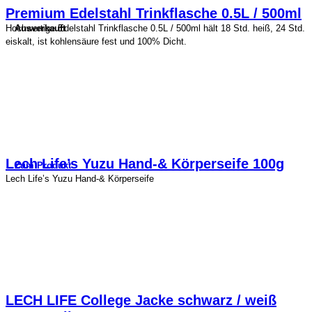
Premium Edelstahl Trinkflasche 0.5L / 500ml
Ausverkauft
Hochwertige Edelstahl Trinkflasche 0.5L / 500ml hält 18 Std. heiß, 24 Std.
eiskalt, ist kohlensäure fest und 100% Dicht.
Lech Life’s Yuzu Hand-& Körperseife 100g
Zum Produkt
Lech Life’s Yuzu Hand-& Körperseife
LECH LIFE College Jacke schwarz / weiß